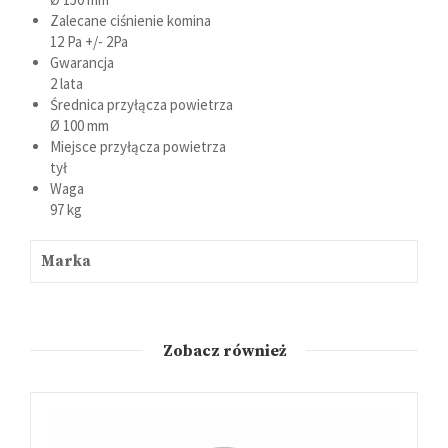
Zalecane ciśnienie komina
12 Pa +/- 2Pa
Gwarancja
2 lata
Średnica przyłącza powietrza
Ø 100 mm
Miejsce przyłącza powietrza
tył
Waga
97 kg
Marka
Zobacz również