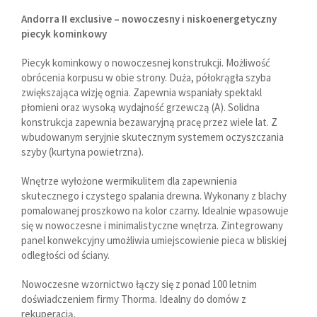
Andorra II exclusive – nowoczesny i niskoenergetyczny
piecyk kominkowy
Piecyk kominkowy o nowoczesnej konstrukcji. Możliwość
obrócenia korpusu w obie strony. Duża, półokrągła szyba
zwiększająca wizję ognia. Zapewnia wspaniały spektakl
płomieni oraz wysoką wydajność grzewczą (A). Solidna
konstrukcja zapewnia bezawaryjną pracę przez wiele lat. Z
wbudowanym seryjnie skutecznym systemem oczyszczania
szyby (kurtyna powietrzna).
Wnętrze wyłożone wermikulitem dla zapewnienia
skutecznego i czystego spalania drewna. Wykonany z blachy
pomalowanej proszkowo na kolor czarny. Idealnie wpasowuje
się w nowoczesne i minimalistyczne wnętrza. Zintegrowany
panel konwekcyjny umożliwia umiejscowienie pieca w bliskiej
odległości od ściany.
Nowoczesne wzornictwo łączy się z ponad 100 letnim
doświadczeniem firmy Thorma. Idealny do domów z
rekuperacją.