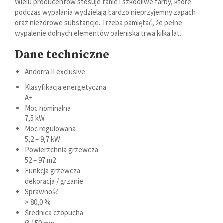
Wielu producentów stosuje tanie i szkodliwe farby, które
podczas wypalania wydzielają bardzo nieprzyjemny zapach
oraz niezdrowe substancje. Trzeba pamiętać, że pełne
wypalenie dolnych elementów paleniska trwa kilka lat.
Dane techniczne
Andorra II exclusive
Klasyfikacja energetyczna
A+
Moc nominalna
7,5 kW
Moc regulowana
5,2 – 9,7 kW
Powierzchnia grzewcza
52 – 97 m2
Funkcja grzewcza
dekoracja / grzanie
Sprawność
> 80,0 %
Średnica czopucha
Ø 150 mm