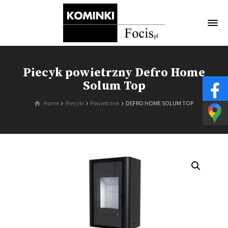
Piecyk powietrzny Defro Home
Solum Top
Home
Piecyki
Powietrzne
DEFRO HOME SOLUM TOP