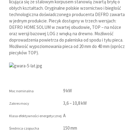
licująca się ze stalowym korpusem stanowią zwartą bryłę o
obłych kształtach. Oryginalne polskie wzornictwo i biegłość
technologiczna doświadczonego producenta DEFRO zawarta
w jednym produkcie. Piecyk dostępny w trzech wersjach:
DEFRO HOME SOLUM w zwartej obudowie, TOP – na nóżce
oraz wersji bazowej LOG z wnęką na drewno. Możliwość
doprowadzenia powietrza do paleniska od spodu i tyłu pieca.
Możliwość wypoziomowania pieca od 20 mm do 40 mm (oprócz
piecyków TOP).
9 kW
Moc nominalna
3,6 – 10,8 kW
Zakres mocy
A
Klasa efektywności energetycznej
150 mm
Średnica czopucha