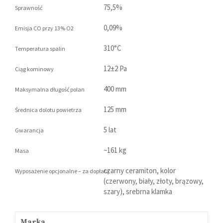
75,5%
Sprawność
0,09%
Emisja CO przy 13% O2
310°C
Temperatura spalin
12±2 Pa
Ciąg kominowy
400 mm
Maksymalna długość polan
125 mm
Średnica dolotu powietrza
5 lat
Gwarancja
~161 kg
Masa
czarny ceramiton, kolor
Wyposażenie opcjonalne – za dopłatą
(czerwony, biały, złoty, brązowy,
szary), srebrna klamka
Marka