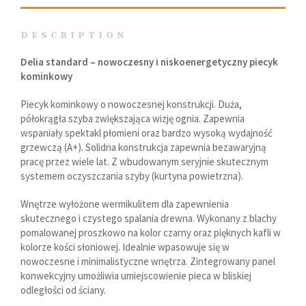
DESCRIPTION
Delia standard – nowoczesny i niskoenergetyczny piecyk
kominkowy
Piecyk kominkowy o nowoczesnej konstrukcji. Duża,
półokrągła szyba zwiększająca wizję ognia. Zapewnia
wspaniały spektakl płomieni oraz bardzo wysoką wydajność
grzewczą (A+). Solidna konstrukcja zapewnia bezawaryjną
pracę przez wiele lat. Z wbudowanym seryjnie skutecznym
systemem oczyszczania szyby (kurtyna powietrzna).
Wnętrze wyłożone wermikulitem dla zapewnienia
skutecznego i czystego spalania drewna. Wykonany z blachy
pomalowanej proszkowo na kolor czarny oraz pięknych kafli w
kolorze kości słoniowej. Idealnie wpasowuje się w
nowoczesne i minimalistyczne wnętrza. Zintegrowany panel
konwekcyjny umożliwia umiejscowienie pieca w bliskiej
odległości od ściany.