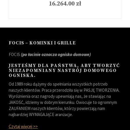
16.264.00
zł
FOCIS – KOMINKI I GRILLE
FOCIS
(po łacinie oznacza ognisko domowe)
JESTEŚMY DLA PAŃSTWA, ABY TWORZYĆ
NIEZAPOMNIANY NASTRÓJ DOMOWEGO
OGNISKA.
Od 1989 roku dążymy do spełniania wszystkich potrzeb
naszych klientów. Praca przerodziła się w PASJĘ TWORZENIA.
Wyróżnienia oraz nagrody upewniają nas, że stawiając na
JAKOŚĆ, idziemy w dobrym kierunku. Owocuje to ogromnym
ZAUFANIEM naszych klientów, którzy powierzają nam
najbardziej WYMAGAJĄCE aranżacje.
Czytaj więcej >>