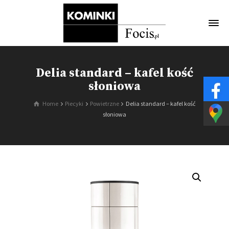
Delia standard – kafel kość
słoniowa
Home
Piecyki
Powietrzne
Delia standard – kafel kość
słoniowa