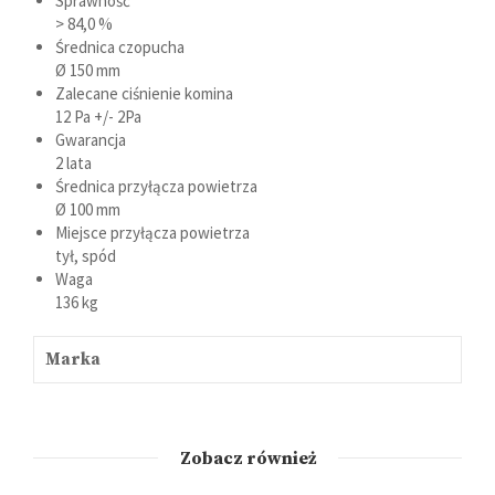
Sprawność
> 84,0 %
Średnica czopucha
Ø 150 mm
Zalecane ciśnienie komina
12 Pa +/- 2Pa
Gwarancja
2 lata
Średnica przyłącza powietrza
Ø 100 mm
Miejsce przyłącza powietrza
tył, spód
Waga
136 kg
Marka
Zobacz również