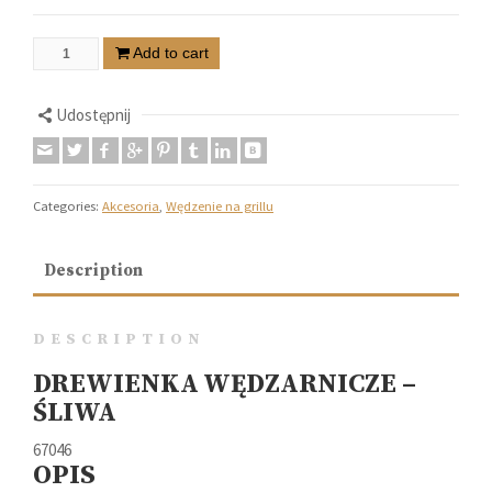
Add to cart
Udostępnij
Categories:
Akcesoria
,
Wędzenie na grillu
Description
DESCRIPTION
DREWIENKA WĘDZARNICZE –
ŚLIWA
67046
OPIS