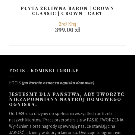
PŁYTA ŻELIWNA BARON | CROWN
CLASSIC | CROWN | CART
Broil King
399.00
zł
FOCIS – KOMINKI I GRILLE
FOCIS
(po łacinie oznacza ognisko domowe)
JESTEŚMY DLA PAŃSTWA, ABY TWORZYĆ
NIEZAPOMNIANY NASTRÓJ DOMOWEGO
OGNISKA.
Od 1989 roku dążymy do spełniania wszystkich potrzeb
naszych klientów. Praca przerodziła się w PASJĘ TWORZENIA.
Wyróżnienia oraz nagrody upewniają nas, że stawiając na
JAKOŚĆ, idziemy w dobrym kierunku. Owocuje to ogromnym