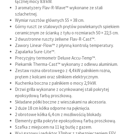
łącznej mocy 8.8 kW.
3 aromatyzery Flav-R-Wave™ wykonane ze stali
szlachetnej.
Wymiar rusztów głównych 55 × 38 cm.
Górny ruszt ze stalowych prętów powlekanych spiekiem
ceramicznym ze ścianką z tyłu o rozmiarach 50 × 22,5 cm.
2 dwustronne ruszty żeliwne Flav-R-Cast™.
Zawory Linear-Flow™ z płynną kontrolą temperatury.
Zapalarka Sure-Lite™.
Precyzyjny termometr Deluxe Accu-Temp™.
Piekarnik Therma-Cast™ wykonany z odlewu aluminium.
Zestaw rożna obrotowego z 4,4 kW palnikiem rożna,
prętem z kolcami oraz silnikiem elektrycznym.
Kuchenka boczna z palnikiem o mocy 2,9 kW.
Drzwi grilla wykonane z ocynkowanej stali pokrytej
epoksydową farbą proszkową.
Składane półki boczne z wieszakami na akcesoria.
2 duże 18 cm kółka odporne na pęknięcia.
2 obrotowe kółka 6,4 cm z możliwością blokady.
Elementy grilla pokryte epoksydową farbą proszkową.
Szafka z miejscem na 11 kg butlę z gazem.
Wąż gazowy i reduktor 37mbar z zabezpieczeniem EFV