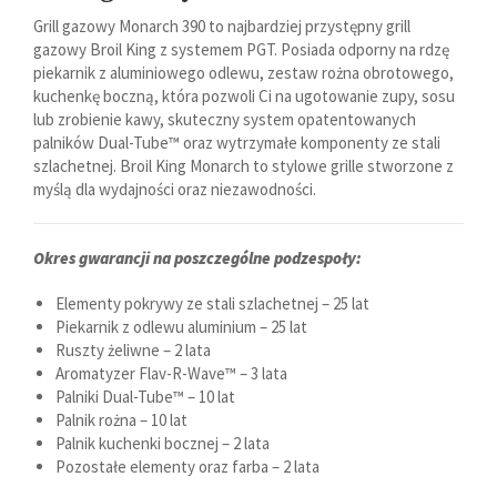
Grill gazowy Monarch 390 to najbardziej przystępny grill
gazowy Broil King z systemem PGT. Posiada odporny na rdzę
piekarnik z aluminiowego odlewu, zestaw rożna obrotowego,
kuchenkę boczną, która pozwoli Ci na ugotowanie zupy, sosu
lub zrobienie kawy, skuteczny system opatentowanych
palników Dual-Tube™ oraz wytrzymałe komponenty ze stali
szlachetnej. Broil King Monarch to stylowe grille stworzone z
myślą dla wydajności oraz niezawodności.
Okres gwarancji na poszczególne podzespoły:
Elementy pokrywy ze stali szlachetnej – 25 lat
Piekarnik z odlewu aluminium – 25 lat
Ruszty żeliwne – 2 lata
Aromatyzer Flav-R-Wave™ – 3 lata
Palniki Dual-Tube™ – 10 lat
Palnik rożna – 10 lat
Palnik kuchenki bocznej – 2 lata
Pozostałe elementy oraz farba – 2 lata