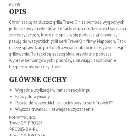
62006
OPIS
Chroń tackę na tłuszcz grilla TravelQ™ za pomocą wygodnych
jednorazowych wkładów. Te tacki służą do zbierania tłuszczu i
zanieczyszczeń, które nie spalają się podczas grillowania, i
pasują do wszystkich grilli serii TravelQ™ firmy Napoleon. Tacki
należy sprawdzać po 4 do 6 użyciach lub po intensywnej sesji
grillowania. Te tacki są szczególnie przydatne podczas
wypraw kempingowych i podróży, ułatwiając zachowanie
bezpieczeństwa i czystości.
GŁÓWNE CECHY
Wygodna utylizacja w ramach recyklingu
Łatwy do wymiany
Pasuje do wszystkich tac ociekowych serii TravelQ™
Większa trwałość i łatwiejsze czyszczenie
KOMPATYBILNY Z:
TravelQ™ PRO285
PRO285-BK-PL
TravelQ™ PRO285E