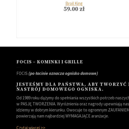
Broil King
59.00
zł
FOCIS – KOMINKI I GRILLE
FOCIS
(po łacinie oznacza ognisko domowe)
JESTEŚMY DLA PAŃSTWA, ABY TWORZYĆ
NASTRÓJ DOMOWEGO OGNISKA.
Od 1989 roku dążymy do spełniania wszystkich potrzeb naszych 
w PASJĘ TWORZENIA. Wyróżnienia oraz nagrody upewniają nas,
idziemy w dobrym kierunku. Owocuje to ogromnym ZAUFANIEM 
powierzają nam najbardziej WYMAGAJĄCE aranżacje.
Czytaj więcej >>