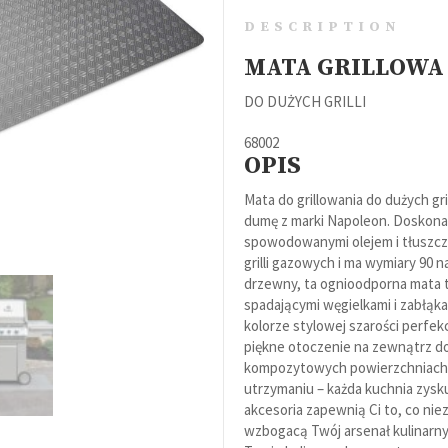
DESCRIPTION
MATA GRILLOWA
Grille
DO DUŻYCH GRILLI
Akcesoria
68002
OPIS
Mata do grillowania do dużych gril
dumę z marki Napoleon. Doskonał
Eventy grillowe
spowodowanymi olejem i tłuszcze
grilli gazowych i ma wymiary 90 na
drzewny, ta ognioodporna mata 
spadającymi węgielkami i zabłąka
kolorze stylowej szarości perfekc
piękne otoczenie na zewnątrz do
kompozytowych powierzchniach t
utrzymaniu – każda kuchnia zysku
akcesoria zapewnią Ci to, co nie
wzbogacą Twój arsenał kulinarn