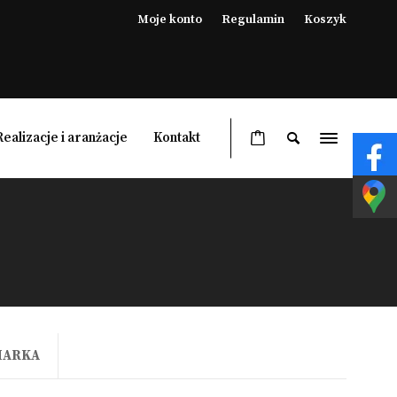
Moje konto
Regulamin
Koszyk
Realizacje i aranżacje
Kontakt
Ogrzewacze ogrodowe
Lampy grzewcze ogrodowe
Pergole
Meble ogrodowe
MARKA