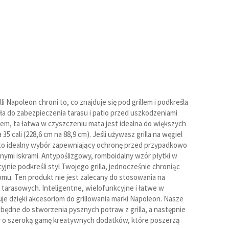
Powietrzne
Na pellet
li Napoleon chroni to, co znajduje się pod grillem i podkreśla
a do zabezpieczenia tarasu i patio przed uszkodzeniami
Spieki kwarcowe
m, ta łatwa w czyszczeniu mata jest idealna do większych
 35 cali (228,6 cm na 88,9 cm). Jeśli używasz grilla na węgiel
to idealny wybór zapewniający ochronę przed przypadkowo
nymi iskrami. Antypoślizgowy, romboidalny wzór płytki w
yjnie podkreśli styl Twojego grilla, jednocześnie chroniąc
mu. Ten produkt nie jest zalecany do stosowania na
arasowych. Inteligentne, wielofunkcyjne i łatwe w
je dzięki akcesoriom do grillowania marki Napoleon. Nasze
zbędne do stworzenia pysznych potraw z grilla, a następnie
y o szeroką gamę kreatywnych dodatków, które poszerzą