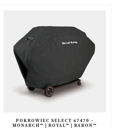
POKROWIEC SELECT 67470 –
MONARCH™ | ROYAL™ | BARON™