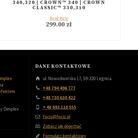
340,320 | CROWN™ 340 | CROWN
CLASSIC™ 330,310
Broil King
299.00
zł
DANE KONTAKTOWE
implex
ul. Nowodworska 17, 59-220 Legnica
na
+48 794 496 777
 efektem
+48 730 630 422
+ 48 693 118 555
y Dimplex
focis@focis.pl
Zobacz jak dojechać
Formularz kontaktowy