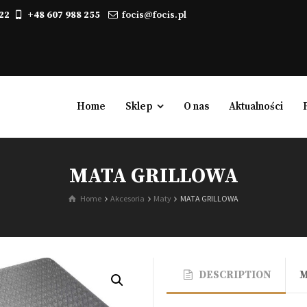
22
+48 607 988 255
focis@focis.pl
Home
Sklep
O nas
Aktualności
MATA GRILLOWA
Kominki elektryczne
Home
Akcesoria
Maty
MATA GRILLOWA
Biokominki, kominki na biopaliwo
Gazowe
Powietrzne
DESCRIPTION
Wodne
Zabudowy kominkowe