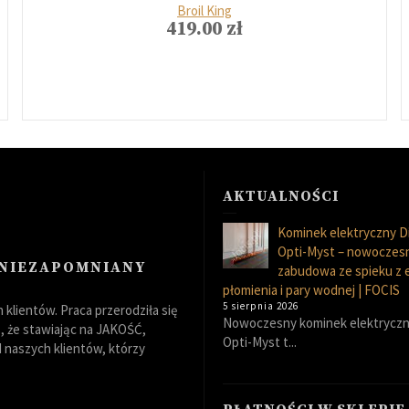
Broil King
419.00
zł
AKTUALNOŚCI
Kominek elektryczny D
Opti-Myst – nowoczes
 NIEZAPOMNIANY
zabudowa ze spieku z
płomienia i pary wodnej | FOCIS
5 sierpnia 2026
klientów. Praca przerodziła się
Nowoczesny kominek elektryczn
 że stawiając na JAKOŚĆ,
Opti-Myst t...
naszych klientów, którzy