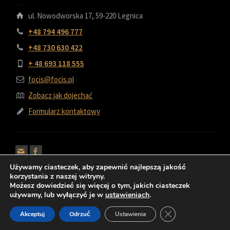
ul. Nowodworska 17, 59-220 Legnica
+48 794 496 777
+48 730 630 422
+ 48 693 118 555
focis@focis.pl
Zobacz jak dojechać
Formularz kontaktowy
Używamy ciasteczek, aby zapewnić najlepszą jakość
korzystania z naszej witryny.
Możesz dowiedzieć się więcej o tym, jakich ciasteczek
używamy, lub wyłączyć je w
ustawieniach
.
© 2022 FOCIS Kominki i Grille
Polityka prywatności
Polityka Cookies
Zamknij panel pow
Akceptuj
Odrzuć
Ustawienia
Regulamin sklepu