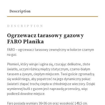
Description
DESCRIPTION
Ogrzewacz tarasowy gazowy
FARO Planika
FARO – ogrzewacz tarasowy zewnętrzny w kolorze czarnym
na gaz.
Płomień, który wiruje i ugina się, rzucając delikatne, złote
światło, uczyni różnicę między statycznym, czarno-białym
tarasem a żywym, ciepłym miejscem. Twoi goście zgromadzą
się wokół niego, aby popatrzeć na jego dynamiczny pokaz
świateł i złapać trochę ciepła w chłodniejsze wieczory. Dzięki
wymiennej butli z gazem jest naprawdę przenośny, więc
podkreśl dowolne miejsce.
Faro posiada wymiary 36×36 cm oraz wysokość 149,5 cm.