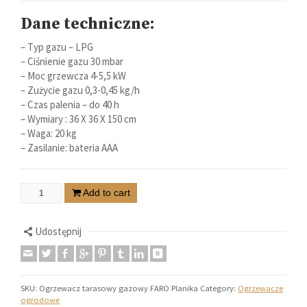
Dane techniczne:
– Typ gazu – LPG
– Ciśnienie gazu 30 mbar
– Moc grzewcza 4-5,5 kW
– Zużycie gazu 0,3-0,45 kg/h
– Czas palenia – do 40 h
– Wymiary : 36 X 36 X 150 cm
– Waga: 20 kg
– Zasilanie: bateria AAA
Add to cart
Udostępnij
SKU:
Ogrzewacz tarasowy gazowy FARO Planika
Category:
Ogrzewacze
ogrodowe