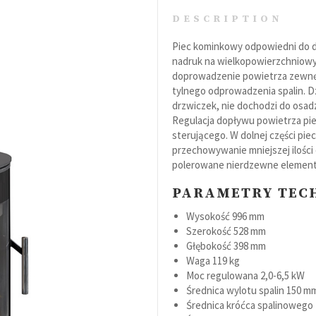
DESCRIPTION
Piec kominkowy odpowiedni do d
nadruk na wielkopowierzchniowy
Grille
doprowadzenie powietrza zewnę
tylnego odprowadzenia spalin. D
Akcesoria
drzwiczek, nie dochodzi do osa
Regulacja dopływu powietrza p
sterującego. W dolnej części pi
przechowywanie mniejszej ilośc
Eventy grillowe
polerowane nierdzewne elementy 
PARAMETRY TEC
Wysokość
996 mm
Szerokość
528 mm
Głębokość
398 mm
Waga
119 kg
Moc regulowana
2,0-6,5 kW
Średnica wylotu spalin
150 m
Średnica króćca spalinowego