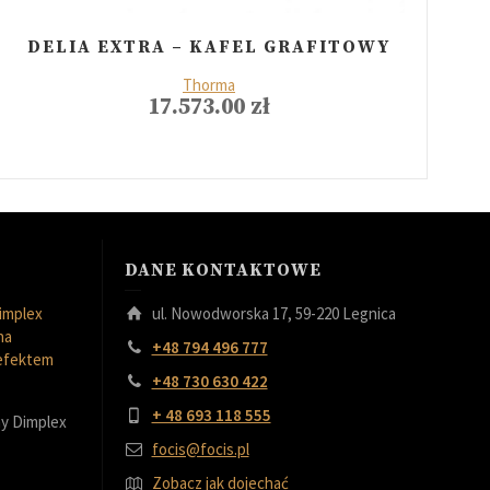
DELIA EXTRA – KAFEL GRAFITOWY
Thorma
17.573.00
zł
DANE KONTAKTOWE
implex
ul. Nowodworska 17, 59-220 Legnica
na
+48 794 496 777
 efektem
+48 730 630 422
+ 48 693 118 555
y Dimplex
focis@focis.pl
Zobacz jak dojechać