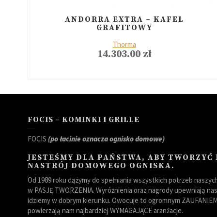
ANDORRA EXTRA – KAFEL
GRAFITOWY
Thorma
14.303.00
zł
FOCIS – KOMINKI I GRILLE
FOCIS
(po łacinie oznacza ognisko domowe)
JESTEŚMY DLA PAŃSTWA, ABY TWORZYĆ
NASTRÓJ DOMOWEGO OGNISKA.
Od 1989 roku dążymy do spełniania wszystkich potrzeb naszych 
w PASJĘ TWORZENIA. Wyróżnienia oraz nagrody upewniają nas,
idziemy w dobrym kierunku. Owocuje to ogromnym ZAUFANIEM 
powierzają nam najbardziej WYMAGAJĄCE aranżacje.