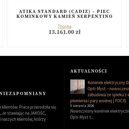
ATIKA STANDARD (CADIZ) – PIEC
KOMINKOWY KAMIEŃ SERPENTINO
Thorma
13.161.00
zł
AKTUALNOŚCI
Kominek elektryczny D
Opti-Myst – nowoczes
 NIEZAPOMNIANY
zabudowa ze spieku z
płomienia i pary wodnej | FOCIS
5 sierpnia 2026
klientów. Praca przerodziła się
Nowoczesny kominek elektryczn
 że stawiając na JAKOŚĆ,
Opti-Myst t...
naszych klientów, którzy