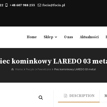
22
+48 607 988 255
focis@focis.pl
Home
Sklep
O nas
Aktualności
iec kominkowy LAREDO 03 met
Kominki elektryczne
Home
Piecyki
Powietrzne
Piec kominkowy LAREDO 03 metal
Biokominki, kominki na biopaliwo
Gazowe
Powietrzne
DESCRIPTION
Wodne
Zabudowy kominkowe