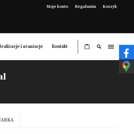
Moje konto
Regulamin
Koszyk
Realizacje i aranżacje
Kontakt
al
Ogrzewacze ogrodowe
Lampy grzewcze ogrodowe
Pergole
Meble ogrodowe
MARKA