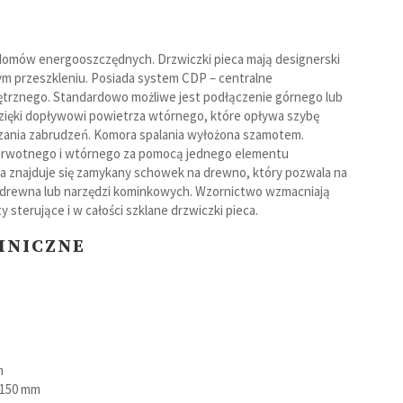
omów energooszczędnych. Drzwiczki pieca mają designerski
m przeszkleniu. Posiada system CDP – centralne
Powietrzne
trznego. Standardowo możliwe jest podłączenie górnego lub
zięki dopływowi powietrza wtórnego, które opływa szybę
Na pellet
dzania zabrudzeń. Komora spalania wyłożona szamotem.
ierwotnego i wtórnego za pomocą jednego elementu
eca znajduje się zamykany schowek na drewno, który pozwala na
i drewna lub narzędzi kominkowych. Wzornictwo wzmacniają
Spieki kwarcowe
sterujące i w całości szklane drzwiczki pieca.
HNICZNE
m
150 mm