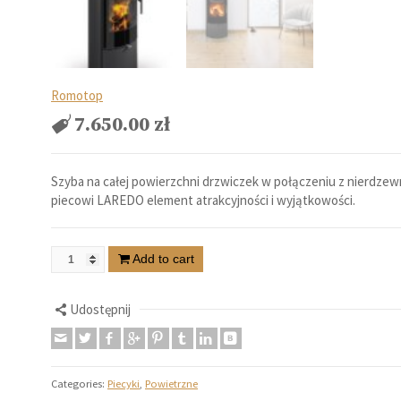
Romotop
7.650.00
zł
Szyba na całej powierzchni drzwiczek w połączeniu z nierdzew
piecowi LAREDO element atrakcyjności i wyjątkowości.
Add to cart
Udostępnij
Categories:
Piecyki
,
Powietrzne