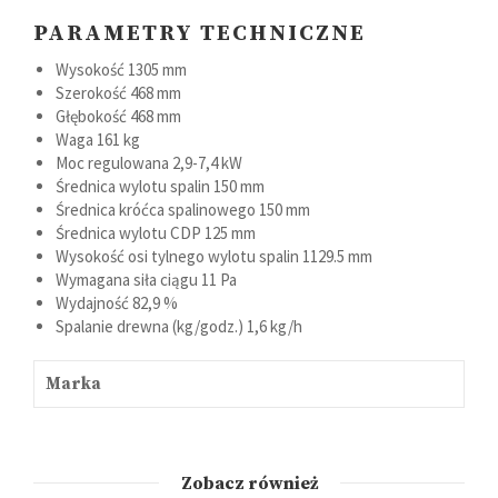
PARAMETRY TECHNICZNE
Wysokość
1305 mm
Szerokość
468 mm
Głębokość
468 mm
Waga
161 kg
Moc regulowana
2,9-7,4 kW
Średnica wylotu spalin
150 mm
Średnica króćca spalinowego
150 mm
Średnica wylotu CDP
125 mm
Wysokość osi tylnego wylotu spalin
1129.5 mm
Wymagana siła ciągu
11 Pa
Wydajność
82,9 %
Spalanie drewna (kg/godz.)
1,6 kg/h
Marka
Zobacz również