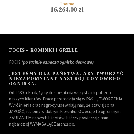
Thorma
16.264.00
zł
FOCIS – KOMINKI I GRILLE
FOCIS
(po łacinie oznacza ognisko domowe)
JESTEŚMY DLA PAŃSTWA, ABY TWORZYĆ
NIEZAPOMNIANY NASTRÓJ DOMOWEGO
OGNISKA.
Od 1989 roku dążymy do spełniania wszystkich potrzeb
naszych klientów. Praca przerodziła się w PASJĘ TWORZENIA.
Wyróżnienia oraz nagrody upewniają nas, że stawiając na
JAKOŚĆ, idziemy w dobrym kierunku. Owocuje to ogromnym
ZAUFANIEM naszych klientów, którzy powierzają nam
najbardziej WYMAGAJĄCE aranżacje.