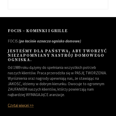
FOCIS – KOMINKI I GRILLE
FOCIS
(po łacinie oznacza ognisko domowe)
JESTEŚMY DLA PAŃSTWA, ABY TWORZYĆ
NIEZAPOMNIANY NASTRÓJ DOMOWEGO
OGNISKA.
Od 1989 roku dążymy do spełniania wszystkich potrzeb
naszych klientów. Praca przerodziła się w PASJĘ TWORZENIA.
Wyróżnienia oraz nagrody upewniają nas, że stawiając na
JAKOŚĆ, idziemy w dobrym kierunku. Owocuje to ogromnym
ZAUFANIEM naszych klientów, którzy powierzają nam
najbardziej WYMAGAJĄCE aranżacje.
Czytaj więcej >>