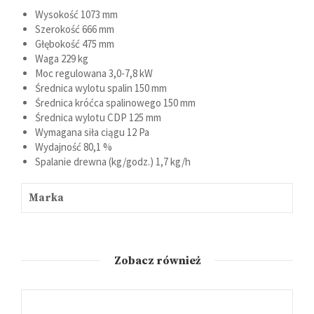
Wysokość
1073 mm
Szerokość
666 mm
Głębokość
475 mm
Waga
229 kg
Moc regulowana
3,0-7,8 kW
Średnica wylotu spalin
150 mm
Średnica króćca spalinowego
150 mm
Średnica wylotu CDP
125 mm
Wymagana siła ciągu
12 Pa
Wydajność
80,1 %
Spalanie drewna (kg/godz.)
1,7 kg/h
Marka
Zobacz również