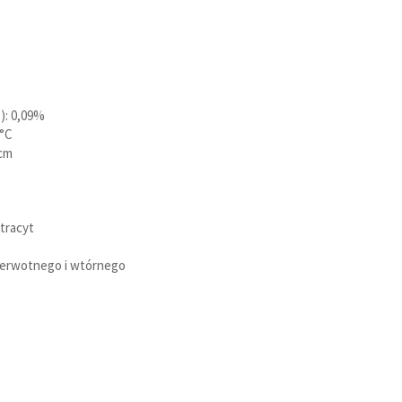
Powietrzne
O): 0,09%
Na pellet
5°C
 cm
Spieki kwarcowe
tracyt
pierwotnego i wtórnego