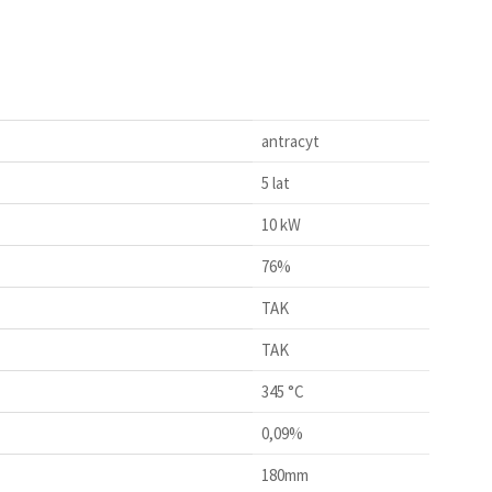
antracyt
5 lat
10 kW
76%
TAK
TAK
345 °C
0,09%
180mm