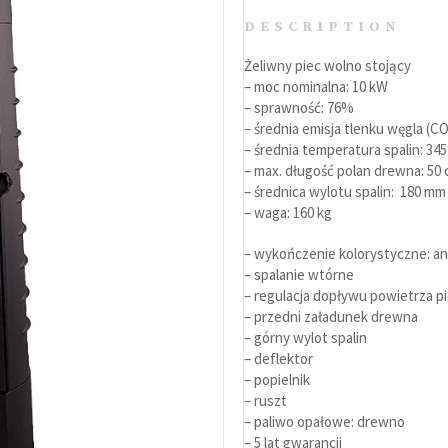
DESCRIPTION
Żeliwny piec wolno stojący
– moc nominalna: 10 kW
Grille
– sprawność: 76%
– średnia emisja tlenku węgla (C
Akcesoria
– średnia temperatura spalin: 34
– max. długość polan drewna: 50
– średnica wylotu spalin: 180 mm
– waga: 160 kg
Eventy grillowe
– wykończenie kolorystyczne: an
– spalanie wtórne
– regulacja dopływu powietrza 
– przedni załadunek drewna
– górny wylot spalin
– deflektor
– popielnik
– ruszt
– paliwo opałowe: drewno
– 5 lat gwarancji