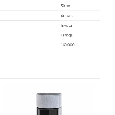
50 cm
drewno
Invicta
Francja
160.0000