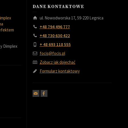
DANE KONTAKTOWE
implex
ul. Nowodworska 17, 59-220 Legnica
na
+48 794 496 777
 efektem
+48 730 630 422
+ 48 693 118 555
y Dimplex
focis@focis.pl
Zobacz jak dojechać
Formularz kontaktowy