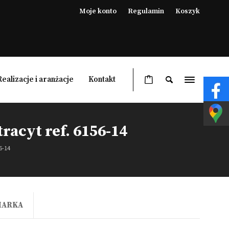
Moje konto
Regulamin
Koszyk
Realizacje i aranżacje
Kontakt
acyt ref. 6156-14
Ogrzewacze ogrodowe
6-14
Lampy grzewcze ogrodowe
Pergole
Meble ogrodowe
MARKA