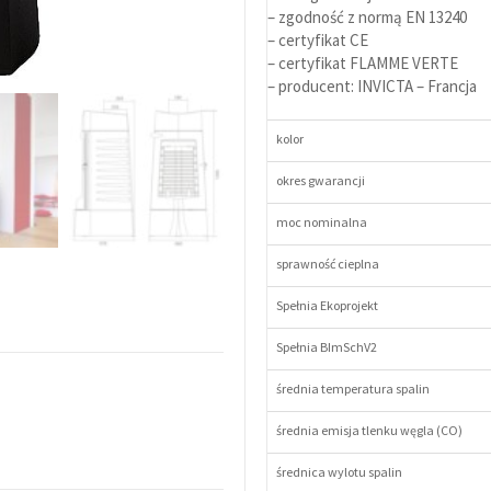
– zgodność z normą EN 13240
– certyfikat CE
– certyfikat FLAMME VERTE
– producent: INVICTA – Francja
kolor
okres gwarancji
moc nominalna
sprawność cieplna
Spełnia Ekoprojekt
Spełnia BImSchV2
średnia temperatura spalin
średnia emisja tlenku węgla (CO)
średnica wylotu spalin