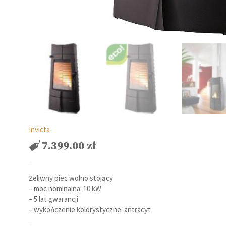
Invicta
7.399.00
zł
Żeliwny piec wolno stojący
– moc nominalna: 10 kW
– 5 lat gwarancji
– wykończenie kolorystyczne: antracyt