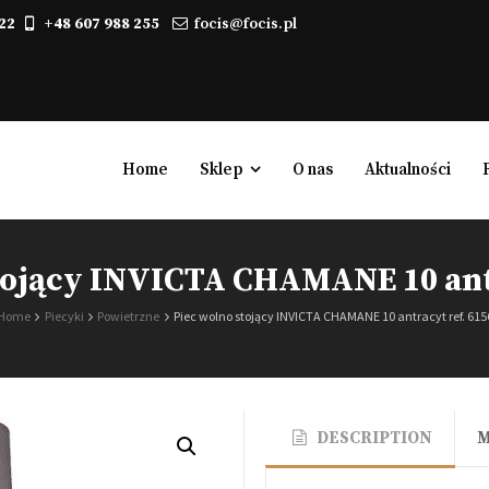
22
+48 607 988 255
focis@focis.pl
Home
Sklep
O nas
Aktualności
jący INVICTA CHAMANE 10 antr
Kominki elektryczne
Home
Piecyki
Powietrzne
Piec wolno stojący INVICTA CHAMANE 10 antracyt ref. 615
Biokominki, kominki na biopaliwo
Gazowe
Powietrzne
DESCRIPTION
Wodne
Zabudowy kominkowe