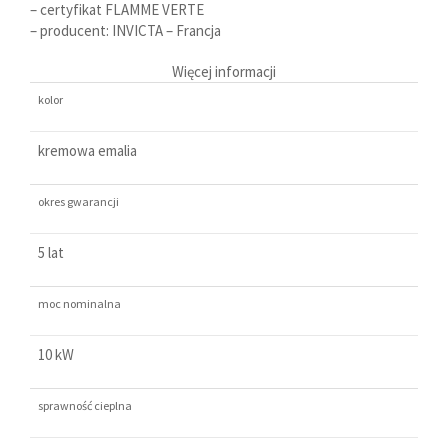
– certyfikat FLAMME VERTE
– producent: INVICTA – Francja
Więcej informacji
kolor
kremowa emalia
okres gwarancji
5 lat
moc nominalna
10 kW
sprawność cieplna