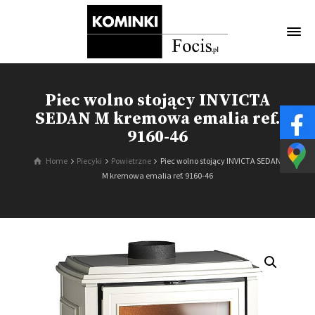
Piec wolno stojący INVICTA
SEDAN M kremowa emalia ref.
9160-46
Home
Piecyki
Powietrzne
Piec wolno stojący INVICTA SEDAN
M kremowa emalia ref. 9160-46