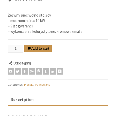
Żeliwny piec wolno stojący
– moc nominalna: 10 kW
– 5 lat gwarancji
– wykończenie kolorystyczne: kremowa emalia
Add to cart
Udostępnij
Categories:
Piecyki
,
Powietrzne
Description
DESCRIPTION