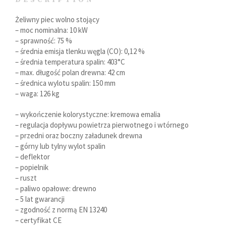
Żeliwny piec wolno stojący
– moc nominalna: 10 kW
– sprawność: 75 %
– średnia emisja tlenku węgla (CO): 0,12 %
– średnia temperatura spalin: 403°C
– max. długość polan drewna: 42 cm
– średnica wylotu spalin: 150 mm
– waga: 126 kg
– wykończenie kolorystyczne: kremowa emalia
– regulacja dopływu powietrza pierwotnego i wtórnego
– przedni oraz boczny załadunek drewna
– górny lub tylny wylot spalin
– deflektor
– popielnik
– ruszt
– paliwo opałowe: drewno
– 5 lat gwarancji
– zgodność z normą EN 13240
– certyfikat CE