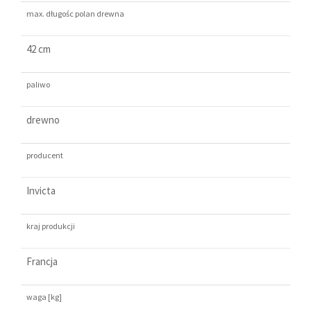
max. długośc polan drewna
42 cm
paliwo
drewno
producent
Invicta
kraj produkcji
Francja
waga [kg]