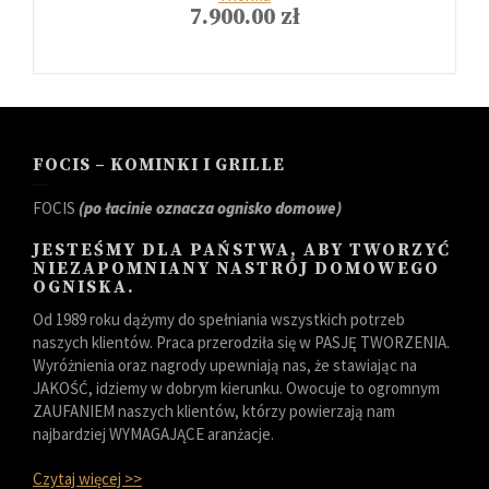
7.900.00
zł
FOCIS – KOMINKI I GRILLE
FOCIS
(po łacinie oznacza ognisko domowe)
JESTEŚMY DLA PAŃSTWA, ABY TWORZYĆ
NIEZAPOMNIANY NASTRÓJ DOMOWEGO
OGNISKA.
Od 1989 roku dążymy do spełniania wszystkich potrzeb
naszych klientów. Praca przerodziła się w PASJĘ TWORZENIA.
Wyróżnienia oraz nagrody upewniają nas, że stawiając na
JAKOŚĆ, idziemy w dobrym kierunku. Owocuje to ogromnym
ZAUFANIEM naszych klientów, którzy powierzają nam
najbardziej WYMAGAJĄCE aranżacje.
Czytaj więcej >>