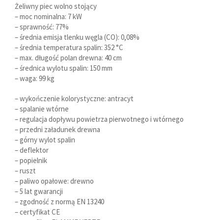
Żeliwny piec wolno stojący
– moc nominalna: 7 kW
– sprawność: 77%
– średnia emisja tlenku węgla (CO): 0,08%
– średnia temperatura spalin: 352 °C
– max. długość polan drewna: 40 cm
– średnica wylotu spalin: 150 mm
– waga: 99 kg
– wykończenie kolorystyczne: antracyt
– spalanie wtórne
– regulacja dopływu powietrza pierwotnego i wtórnego
– przedni załadunek drewna
– górny wylot spalin
– deflektor
– popielnik
– ruszt
– paliwo opałowe: drewno
– 5 lat gwarancji
– zgodność z normą EN 13240
– certyfikat CE