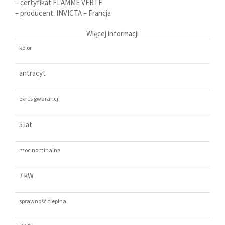
– certyfikat FLAMME VERTE
– producent: INVICTA – Francja
Więcej informacji
kolor
antracyt
okres gwarancji
5 lat
moc nominalna
7 kW
sprawność cieplna