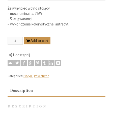
Żeliwny piec wolno stojący
– moc nominalna: 7 kW
– 5 lat gwarancji
– wykończenie kolorystyczne: antracyt
Add to cart
Udostępnij
Categories:
Piecyki
,
Powietrzne
Description
DESCRIPTION