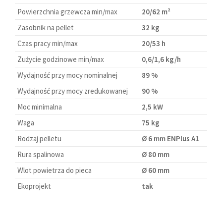
Powierzchnia grzewcza min/max
20/62 m²
Zasobnik na pellet
32 kg
Czas pracy min/max
20/53 h
Zużycie godzinowe min/max
0,6/1,6 kg/h
Wydajność przy mocy nominalnej
89 %
Wydajność przy mocy zredukowanej
90 %
Moc minimalna
2,5 kW
Waga
75 kg
Rodzaj pelletu
Ø 6 mm ENPlus A1
Rura spalinowa
Ø 80 mm
Wlot powietrza do pieca
Ø 60 mm
Ekoprojekt
tak