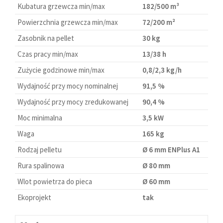
Kubatura grzewcza min/max
182/500 m³
Powierzchnia grzewcza min/max
72/200 m²
Zasobnik na pellet
30 kg
Czas pracy min/max
13/38 h
Zużycie godzinowe min/max
0,8/2,3 kg/h
Wydajność przy mocy nominalnej
91,5 %
Wydajność przy mocy zredukowanej
90,4 %
Moc minimalna
3,5 kW
Waga
165 kg
Rodzaj pelletu
Ø 6 mm ENPlus A1
Rura spalinowa
Ø 80 mm
Wlot powietrza do pieca
Ø 60 mm
Ekoprojekt
tak