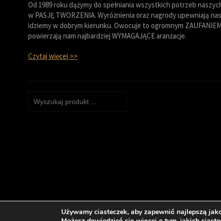
Od 1989 roku dążymy do spełniania wszystkich potrzeb naszych 
w PASJĘ TWORZENIA. Wyróżnienia oraz nagrody upewniają nas,
idziemy w dobrym kierunku. Owocuje to ogromnym ZAUFANIEM 
powierzają nam najbardziej WYMAGAJĄCE aranżacje.
Czytaj więcej >>
Używamy ciasteczek, aby zapewnić najlepszą jakoś
© 2022 FOCIS Kominki i Grille
Polityka prywatności
Polity
Możesz dowiedzieć się więcej o tym, jakich cias