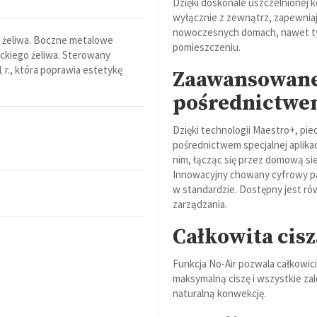
Dzięki doskonale uszczelnionej 
wyłącznie z zewnątrz, zapewniaj
nowoczesnych domach, nawet tyc
i żeliwa. Boczne metalowe
pomieszczeniu.
ckiego żeliwa. Sterowany
 r., która poprawia estetykę
Zaawansowane 
pośrednictwem
Dzięki technologii Maestro+, pi
pośrednictwem specjalnej aplikac
nim, łącząc się przez domową si
Innowacyjny chowany cyfrowy pa
w standardzie. Dostępny jest ró
zarządzania.
Całkowita cisz
Funkcja No-Air pozwala całkowi
maksymalną ciszę i wszystkie za
naturalną konwekcję.