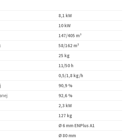
8,1 kW
10 kW
147/405 m³
x
58/162 m²
25 kg
11/50 h
0,5/1,8 kg/h
j
90,9 %
anej
92,6 %
2,3 kW
127 kg
Ø 6 mm ENPlus A1
Ø 80 mm