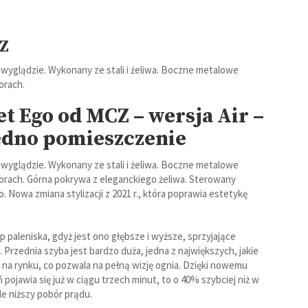
CZ
Powietrzne
wyglądzie. Wykonany ze stali i żeliwa. Boczne metalowe
orach.
Na pellet
et Ego od MCZ – wersja Air –
edno pomieszczenie
Spieki kwarcowe
wyglądzie. Wykonany ze stali i żeliwa. Boczne metalowe
orach. Górna pokrywa z eleganckiego żeliwa. Sterowany
Nowa zmiana stylizacji z 2021 r., która poprawia estetykę
p paleniska, gdyż jest ono głębsze i wyższe, sprzyjające
Przednia szyba jest bardzo duża, jedna z największych, jakie
 na rynku, co pozwala na pełną wizję ognia. Dzięki nowemu
pojawia się już w ciągu trzech minut, to o 40% szybciej niż w
le niższy pobór prądu.