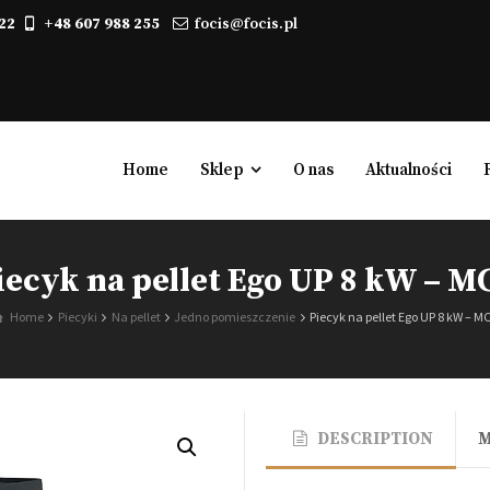
22
+48 607 988 255
focis@focis.pl
Home
Sklep
O nas
Aktualności
iecyk na pellet Ego UP 8 kW – M
Kominki elektryczne
Home
Piecyki
Na pellet
Jedno pomieszczenie
Piecyk na pellet Ego UP 8 kW – M
Biokominki, kominki na biopaliwo
Gazowe
Powietrzne
DESCRIPTION
Wodne
Zabudowy kominkowe