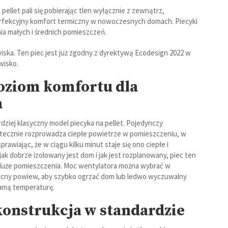
pellet pali się pobierając tlen wyłącznie z zewnątrz,
erfekcyjny komfort termiczny w nowoczesnych domach. Piecyki
nia małych i średnich pomieszczeń.
iska. Ten piec jest już zgodny z dyrektywą Ecodesign 2022 w
wisko.
oziom komfortu dla
a
rdziej klasyczny model piecyka na pellet. Pojedynczy
kutecznie rozprowadza ciepłe powietrze w pomieszczeniu, w
prawiając, że w ciągu kilku minut staje się ono ciepłe i
jak dobrze izolowany jest dom i jak jest rozplanowany, piec ten
duże pomieszczenia. Moc wentylatora można wybrać w
mocny powiew, aby szybko ogrzać dom lub ledwo wyczuwalny
samą temperaturę.
konstrukcja w standardzie