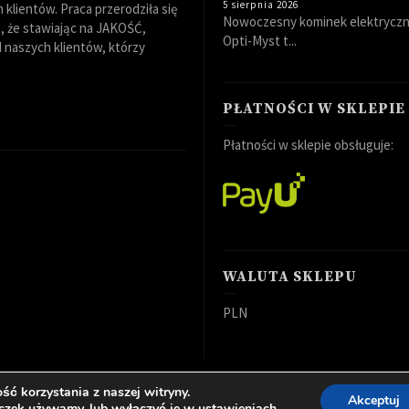
5 sierpnia 2026
klientów. Praca przerodziła się
Nowoczesny kominek elektryczn
 że stawiając na JAKOŚĆ,
Opti-Myst t...
naszych klientów, którzy
PŁATNOŚCI W SKLEPIE
Płatności w sklepie obsługuje:
WALUTA SKLEPU
PLN
ć korzystania z naszej witryny.
Akceptuj
ka Cookies
Regulamin sklepu
teczek używamy, lub wyłączyć je w
ustawieniach
.