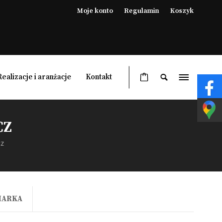
Moje konto
Regulamin
Koszyk
Realizacje i aranżacje
Kontakt
CZ
Ogrzewacze ogrodowe
CZ
Lampy grzewcze ogrodowe
Pergole
Meble ogrodowe
MARKA