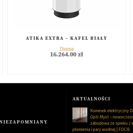
ATIKA EXTRA – KAFEL BIAŁY
Thorma
16.264.00
zł
AKTUALNOŚCI
Kominek elektryczny D
Opti-Myst – nowoczes
 NIEZAPOMNIANY
zabudowa ze spieku z
płomienia i pary wodnej | FOCIS