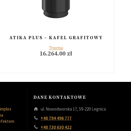
ATIKA PLUS – KAFEL GRAFITOWY
Thorma
16.264.00
zł
DANE KONTAKTOWE
implex
ul. Nowodworska 17, 59-220 Legnica
na
+48 794 496 777
 efektem
+48 730 630 422