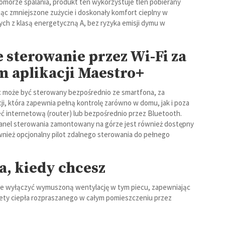
komorze spalania, produkt ten wykorzystuje tlen pobierany
ąc zmniejszone zużycie i doskonały komfort cieplny w
h z klasą energetyczną A, bez ryzyka emisji dymu w
sterowanie przez Wi-Fi za
 aplikacji Maestro+
ec może być sterowany bezpośrednio ze smartfona, za
ji, która zapewnia pełną kontrolę zarówno w domu, jak i poza
eć internetową (router) lub bezpośrednio przez Bluetooth.
nel sterowania zamontowany na górze jest również dostępny
wnież opcjonalny pilot zdalnego sterowania do pełnego
a, kiedy chcesz
cie wyłączyć wymuszoną wentylację w tym piecu, zapewniając
lety ciepła rozpraszanego w całym pomieszczeniu przez