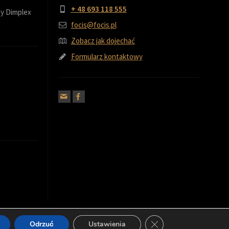
+ 48 693 118 555
y Dimplex
focis@focis.pl
Zobacz jak dojechać
Formularz kontaktowy
Zamknij panel powiado
Odrzuć
Ustawienia