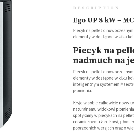
DESCRIPTION
Ego UP 8 kW – M
Grille
Piecyk na pellet o nowoczesnym 
elementy w dostępne w kilku kol
Akcesoria
Piecyk na pell
nadmuch na j
Eventy grillowe
Piecyk na pellet o nowoczesnym 
elementy w dostępne w kilku kol
inteligentnym systemem Maestro. 
płomienia.
Kryje w sobie całkowicie nowy ty
naturalnemu widokowi płomienia. 
spotykamy w piecykach na pellet
ceramicznemu żarnikowi, płomień 
poprzednich wersjach oraz o wie