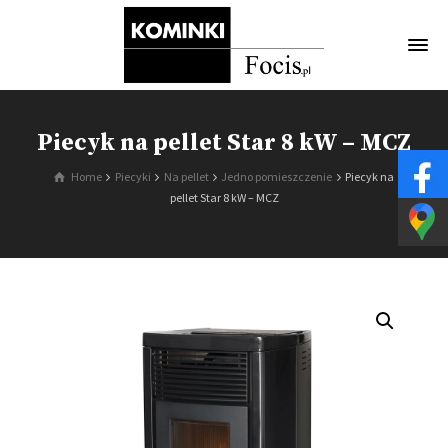
Piecyk na pellet Star 8 kW – MCZ
Home
Piecyki
Na pellet
Jedno pomieszczenie
Piecyk na
pellet Star 8 kW – MCZ