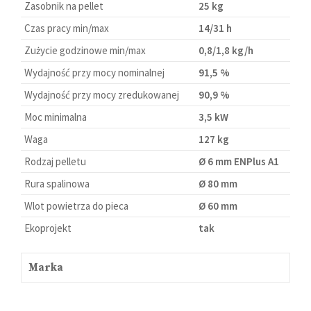
Zasobnik na pellet
25 kg
Czas pracy min/max
14/31 h
Zużycie godzinowe min/max
0,8/1,8 kg/h
Wydajność przy mocy nominalnej
91,5 %
Wydajność przy mocy zredukowanej
90,9 %
Moc minimalna
3,5 kW
Waga
127 kg
Rodzaj pelletu
Ø 6 mm ENPlus A1
Rura spalinowa
Ø 80 mm
Wlot powietrza do pieca
Ø 60 mm
Ekoprojekt
tak
Marka