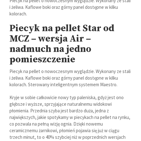
Piecyk na pellet o nowoczesnym wyglądzie. Wykonany ze stali
i żeliwa. Kaflowe boki oraz górny panel dostępne w kilku
kolorach.
Piecyk na pellet Star od
MCZ – wersja Air –
nadmuch na jedno
pomieszczenie
Piecyk na pellet o nowoczesnym wyglądzie. Wykonany ze stali
i żeliwa. Kaflowe boki oraz górny panel dostępne w kilku
kolorach. Sterowany inteligentnym systemem Maestro.
Kryje w sobie całkowicie nowy typ paleniska, gdyż jest ono
głębsze i wyższe, sprzyjające naturalnemu widokowi
płomienia. Przednia szyba jest bardzo duża, jedna z
największych, jakie spotykamy w piecykach na pellet na rynku,
co pozwala na pełną wizję ognia. Dzięki nowemu
ceramicznemu żarnikowi, płomień pojawia się już w ciągu
trzech minut, to o 40% szybciej niż w poprzednich wersjach