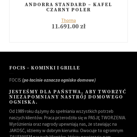
ANDORRA STANDARD – KAFEL
CZARNY POLER
Thorma
11.691.00
zł
FOCIS – KOMINKI I GRILLE
FOCIS
(po łacinie oznacza ognisko domowe)
JESTEŚMY DLA PAŃSTWA, ABY TWORZYĆ
NIEZAPOMNIANY NASTRÓJ DOMOWEGO
OGNISKA.
Od 1989 roku dążymy do spełniania wszystkich potrzeb
naszych klientów. Praca przerodziła się w PASJĘ TWORZENIA.
Wyróżnienia oraz nagrody upewniają nas, że stawiając na
JAKOŚĆ, idziemy w dobrym kierunku. Owocuje to ogromnym
ZAUFANIEM naszych klientów, którzy powierzają nam