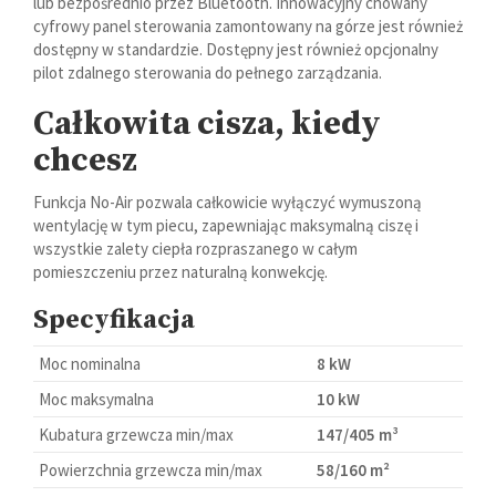
lub bezpośrednio przez Bluetooth. Innowacyjny chowany
cyfrowy panel sterowania zamontowany na górze jest również
dostępny w standardzie. Dostępny jest również opcjonalny
pilot zdalnego sterowania do pełnego zarządzania.
Całkowita cisza, kiedy
chcesz
Funkcja No-Air pozwala całkowicie wyłączyć wymuszoną
wentylację w tym piecu, zapewniając maksymalną ciszę i
wszystkie zalety ciepła rozpraszanego w całym
pomieszczeniu przez naturalną konwekcję.
Specyfikacja
Moc nominalna
8 kW
Moc maksymalna
10 kW
Kubatura grzewcza min/max
147/405 m³
Powierzchnia grzewcza min/max
58/160 m²