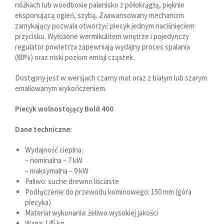
nóżkach lub woodboxie palenisko z półokrągłą, pięknie
eksponującą ogień, szybą. Zaawansowany mechanizm
zamykający pozwala otworzyć piecyk jednym naciśnięciem
przycisku. Wyłożone wermikulitem wnętrze i pojedynczy
regulator powietrza zapewniają wydajny proces spalania
(80%) oraz niski poziom emisji cząstek.
Dostępny jest w wersjach czarny mat oraz z białym lub szarym
emaliowanym wykończeniem.
Piecyk wolnostojący Bold 400
Dane techniczne:
Wydajność cieplna:
– nominalna – 7 kW
– maksymalna – 9 kW
Paliwo: suche drewno liściaste
Podłączenie do przewodu kominowego: 150 mm (góra
piecyka)
Materiał wykonania: żeliwo wysokiej jakości
Waga: 145 kg