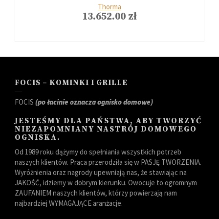
Thorma
13.652.00
zł
FOCIS – KOMINKI I GRILLE
FOCIS
(po łacinie oznacza ognisko domowe)
JESTEŚMY DLA PAŃSTWA, ABY TWORZYĆ
NIEZAPOMNIANY NASTRÓJ DOMOWEGO
OGNISKA.
Od 1989 roku dążymy do spełniania wszystkich potrzeb
naszych klientów. Praca przerodziła się w PASJĘ TWORZENIA.
Wyróżnienia oraz nagrody upewniają nas, że stawiając na
JAKOŚĆ, idziemy w dobrym kierunku. Owocuje to ogromnym
ZAUFANIEM naszych klientów, którzy powierzają nam
najbardziej WYMAGAJĄCE aranżacje.