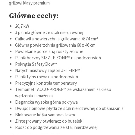
grillowi klasy premium.
Główne cechy:
20,7 kW
3 palniki główne ze stali nierdzewnej
Całkowita powierzchnia grillowania 4574 cm²
Główna powierzchnia grillowania 60 x 46 cm
Powlekane porcelaną ruszty żeliwne
Palnik boczny SIZZLE ZONE™ na podczerwień
Pokrętła SafetyGlow™
Natychmiastowy zapłon JETFIRE™
Palnik tylny rożna na podczerwień
Precyzyjna kontrola temperatury
Termometr ACCU-PROBE™ ze wskazaniem zakresu
wędzenia i smażenia
Elegancka wysoka górna pokrywa
Dwupoziomowe płytki ze stali nierdzewnej do obsmażania
Blokowane kółka samonastawne
Zintegrowany otwieracz do butelek
Ruszt do podgrzewania ze stali nierdzewnej