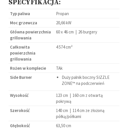
SPECYFIKACJA:
Typ paliwa
Propan
Moc grzewcza
20,66 kW
Główna powierzchnia
60 x 46 cm | 26 burgery
grillowania
Całkowita
4 574 cm²
powierzchnia
grillowania
Rożen w komplecie
TAk
Side Burner
Duży palnik boczny SIZZLE
ZONE™ na podczerwień
Wysokość
123 cm | 160 cm z otwartą
pokrywą
Szerokość
140 cm | 114 cm ze złożoną
półką/półkami
Głębokość
63,50 cm