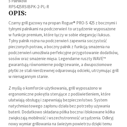
5 Palników
RPS425RSIBPK-2-PL-R
OPIS:
Czarny grill gazowy na propan Rogue® PRO-S 425 z bocznymi i
tylnymi palnikami na podczerwień to urządzenie wyposażone
w funkcje premium, które łączy w sobie elegancję i luksus.
Tylny palnik rożna na podczerwień zapewnia soczystość
pieczonych potraw, a boczny palnik z funkcją smażenia na
podczerwień umożliwia perfekcyjne przygotowanie dodatków,
sosów oraz smażenie mięsa. Legendarne ruszty WAVE™
gwarantują równomierne podgrzewanie, a dwupoziomowe
płytki ze stali nierdzewnej odparowują odcieki, utrzymując grill
w nienagannym stanie.
Z myślą o komforcie użytkowania, grill wyposażono w
ergonomiczne pokrętła sterujące z podświetleniem, które
ułatwiają obsługę i zapewniają bezpieczeństwo. System
natychmiastowego zapłonu działa bez potrzeby używania
baterii. Dodatkowo składana półka boczna i blokowane kółka
zwiększają mobilność i wszechstronność urządzenia. Odkryj
nowy wymiar grillowania na świeżym powietrzu dzięki temu