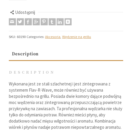
Udostępnij
SKU:
60190
Categories:
Akcesoria
,
Wędzenie na grillu
Description
DESCRIPTION
Wykonana jest ze stali szlachetnej i jest zintegrowana z
systemem Flav-R-Wave, może również być używana
bezpośrednio na grillu. Posiada dwie komory dające podwójną
moc wędzenia oraz zintegrowaną przepuszczającą powietrze
przykrywkę na zawiasach. Ta profesjonalna wędzarka nie służy
tylko do odymiania potraw. Również mieści płyny, aby
dodatkowo nadać mięsu wilgotności i aromatu. Kombinacja
wiórek i płynów nadaje potrawom niepowtarzalnego aromatu.