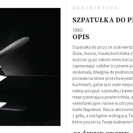
DESCRIPTION
SZPATUŁKA DO P
Grille
70003
OPIS
Akcesoria
Szpatułka do pizzy ze stali nie
Duża, mocna, trwała końcówka ze
wytrzeć ją po zakończeniu korzys
zapewniając solidne trzymanie po
Eventy grillowe
doskonałą dźwignię do podnosze
pozwala na łatwe przechowywanie
kuchniach, gdzie jest mało miejs
należy posypać szpatułkę i kami
nieprzywierająca powierzchnia, a
wielofunkcyjne i łatwe w utrzyma
marki Napoleon. Nasze akcesoria
z grilla, a następnie wzbogacą 
które poszerzą Twoje kulinarne 