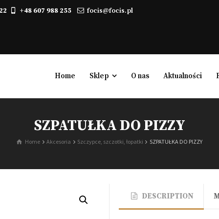
22
+48 607 988 255
focis@focis.pl
Home
Sklep
O nas
Aktualności
SZPATUŁKA DO PIZZY
Kominki elektryczne
Home
Akcesoria
Szczypce, szczotki, łopatki
SZPATUŁKA DO PIZZY
Biokominki, kominki na biopaliwo
Gazowe
Powietrzne
DESCRIPTION
Wodne
Zabudowy kominkowe