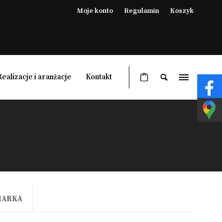
Moje konto
Regulamin
Koszyk
Realizacje i aranżacje
Kontakt
Ogrzewacze ogrodowe
Lampy grzewcze ogrodowe
Pergole
Meble ogrodowe
MARKA