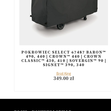
POKROWIEC SELECT 67487 BARON™
490, 440 | CROWN™ 440 | CROWN
CLASSIC™ 430, 410 | SOVERGIN™ 90 |
SIGNET™ 390, 340
Broil King
349.00
zł