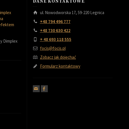
DANE KONTAKTOWE
implex
ul. Nowodworska 17, 59-220 Legnica
na
+48 794 496 777
 efektem
+48 730 630 422
+ 48 693 118 555
y Dimplex
focis@focis.pl
Zobacz jak dojechać
Formularz kontaktowy