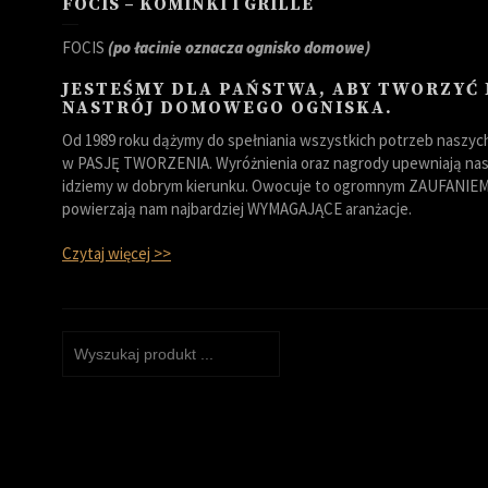
FOCIS – KOMINKI I GRILLE
FOCIS
(po łacinie oznacza ognisko domowe)
JESTEŚMY DLA PAŃSTWA, ABY TWORZYĆ
NASTRÓJ DOMOWEGO OGNISKA.
Od 1989 roku dążymy do spełniania wszystkich potrzeb naszych 
w PASJĘ TWORZENIA. Wyróżnienia oraz nagrody upewniają nas,
idziemy w dobrym kierunku. Owocuje to ogromnym ZAUFANIEM 
powierzają nam najbardziej WYMAGAJĄCE aranżacje.
Czytaj więcej >>