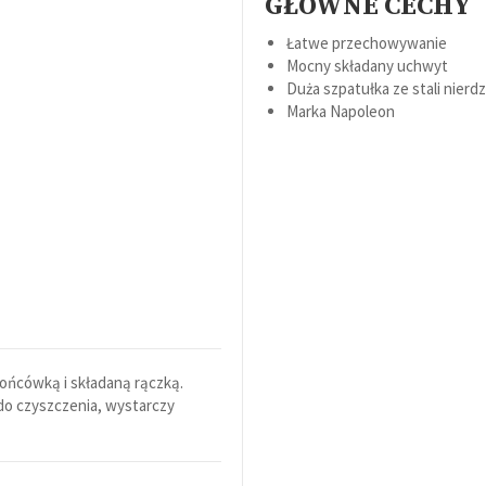
GŁÓWNE CECHY
Łatwe przechowywanie
Mocny składany uchwyt
Duża szpatułka ze stali nierd
Marka Napoleon
końcówką i składaną rączką.
 do czyszczenia, wystarczy