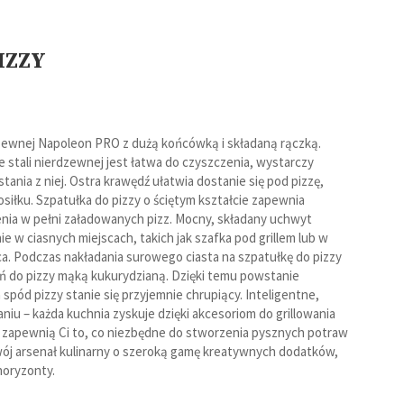
IZZY
Powietrzne
Na pellet
rdzewnej Napoleon PRO z dużą końcówką i składaną rączką.
 stali nierdzewnej jest łatwa do czyszczenia, wystarczy
tania z niej. Ostra krawędź ułatwia dostanie się pod pizzę,
siłku. Szpatułka do pizzy o ściętym kształcie zapewnia
Spieki kwarcowe
nia w pełni załadowanych pizz. Mocny, składany uchwyt
 w ciasnych miejscach, takich jak szafka pod grillem lub w
ca. Podczas nakładania surowego ciasta na szpatułkę do pizzy
eń do pizzy mąką kukurydzianą. Dzięki temu powstanie
 spód pizzy stanie się przyjemnie chrupiący. Inteligentne,
niu – każda kuchnia zyskuje dzięki akcesoriom do grillowania
 zapewnią Ci to, co niezbędne do stworzenia pysznych potraw
Twój arsenał kulinarny o szeroką gamę kreatywnych dodatków,
horyzonty.