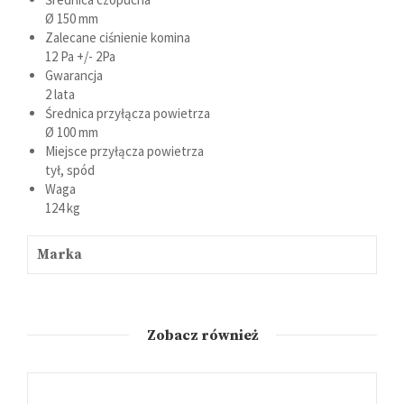
Ø 150 mm
Zalecane ciśnienie komina
12 Pa +/- 2Pa
Gwarancja
2 lata
Średnica przyłącza powietrza
Ø 100 mm
Miejsce przyłącza powietrza
tył, spód
Waga
124 kg
Marka
Zobacz również