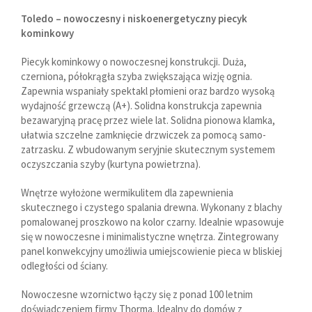
Toledo – nowoczesny i niskoenergetyczny piecyk
kominkowy
Piecyk kominkowy o nowoczesnej konstrukcji. Duża,
czerniona, półokrągła szyba zwiększająca wizję ognia.
Zapewnia wspaniały spektakl płomieni oraz bardzo wysoką
wydajność grzewczą (A+). Solidna konstrukcja zapewnia
bezawaryjną pracę przez wiele lat. Solidna pionowa klamka,
ułatwia szczelne zamknięcie drzwiczek za pomocą samo-
zatrzasku. Z wbudowanym seryjnie skutecznym systemem
oczyszczania szyby (kurtyna powietrzna).
Wnętrze wyłożone wermikulitem dla zapewnienia
skutecznego i czystego spalania drewna. Wykonany z blachy
pomalowanej proszkowo na kolor czarny. Idealnie wpasowuje
się w nowoczesne i minimalistyczne wnętrza. Zintegrowany
panel konwekcyjny umożliwia umiejscowienie pieca w bliskiej
odległości od ściany.
Nowoczesne wzornictwo łączy się z ponad 100 letnim
doświadczeniem firmy Thorma. Idealny do domów z