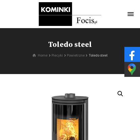
Toledo steel
Home
Piecyki
Powietrzne
Toledo steel