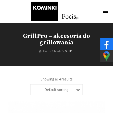
GrillPro – akcesoria do
grillowania
Home
Marki
GrillPro
Showing all 4 results
Default sorting