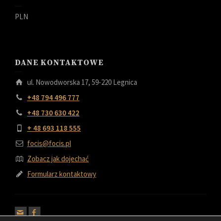
PLN
DANE KONTAKTOWE
ul. Nowodworska 17, 59-220 Legnica
+48 794 496 777
+48 730 630 422
+ 48 693 118 555
focis@focis.pl
Zobacz jak dojechać
Formularz kontaktowy