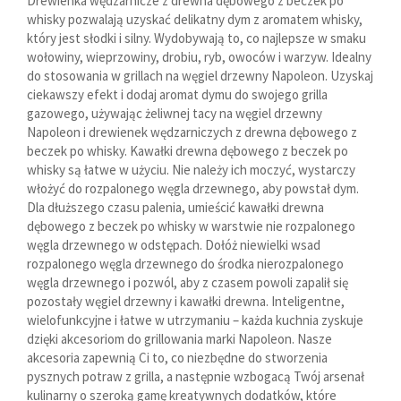
Drewienka wędzarnicze z drewna dębowego z beczek po
whisky pozwalają uzyskać delikatny dym z aromatem whisky,
który jest słodki i silny. Wydobywają to, co najlepsze w smaku
wołowiny, wieprzowiny, drobiu, ryb, owoców i warzyw. Idealny
do stosowania w grillach na węgiel drzewny Napoleon. Uzyskaj
ciekawszy efekt i dodaj aromat dymu do swojego grilla
gazowego, używając żeliwnej tacy na węgiel drzewny
Napoleon i drewienek wędzarniczych z drewna dębowego z
beczek po whisky. Kawałki drewna dębowego z beczek po
whisky są łatwe w użyciu. Nie należy ich moczyć, wystarczy
włożyć do rozpalonego węgla drzewnego, aby powstał dym.
Dla dłuższego czasu palenia, umieścić kawałki drewna
dębowego z beczek po whisky w warstwie nie rozpalonego
węgla drzewnego w odstępach. Dołóż niewielki wsad
rozpalonego węgla drzewnego do środka nierozpalonego
węgla drzewnego i pozwól, aby z czasem powoli zapalił się
pozostały węgiel drzewny i kawałki drewna. Inteligentne,
wielofunkcyjne i łatwe w utrzymaniu – każda kuchnia zyskuje
dzięki akcesoriom do grillowania marki Napoleon. Nasze
akcesoria zapewnią Ci to, co niezbędne do stworzenia
pysznych potraw z grilla, a następnie wzbogacą Twój arsenał
kulinarny o szeroką gamę kreatywnych dodatków, które