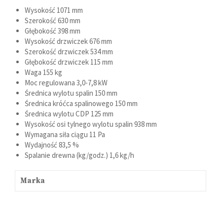
Wysokość
1071 mm
Szerokość
630 mm
Głębokość
398 mm
Wysokość drzwiczek
676 mm
Szerokość drzwiczek
534 mm
Głębokość drzwiczek
115 mm
Waga
155 kg
Moc regulowana
3,0-7,8 kW
Średnica wylotu spalin
150 mm
Średnica króćca spalinowego
150 mm
Średnica wylotu CDP
125 mm
Wysokość osi tylnego wylotu spalin
938 mm
Wymagana siła ciągu
11 Pa
Wydajność
83,5 %
Spalanie drewna (kg/godz.)
1,6 kg/h
Marka