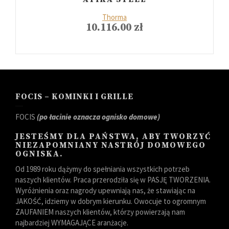
Thorma
10.116.00
zł
FOCIS – KOMINKI I GRILLE
FOCIS
(po łacinie oznacza ognisko domowe)
JESTEŚMY DLA PAŃSTWA, ABY TWORZYĆ
NIEZAPOMNIANY NASTRÓJ DOMOWEGO
OGNISKA.
Od 1989 roku dążymy do spełniania wszystkich potrzeb
naszych klientów. Praca przerodziła się w PASJĘ TWORZENIA.
Wyróżnienia oraz nagrody upewniają nas, że stawiając na
JAKOŚĆ, idziemy w dobrym kierunku. Owocuje to ogromnym
ZAUFANIEM naszych klientów, którzy powierzają nam
najbardziej WYMAGAJĄCE aranżacje.