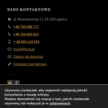
DANE KONTAKTOWE
ul. Nowodworska 17, 59-220 Legnica
+48 794 496 777
+48 730 630 422
+ 48 693 118 555
focis@focis.pl
Zobacz jak dojechać
Formularz kontaktowy
Używamy ciasteczek, aby zapewnić najlepszą jakość
korzystania z naszej witryny.
Możesz dowiedzieć się więcej o tym, jakich ciasteczek
używamy, lub wyłączyć je w
ustawieniach
.
© 2022 FOCIS Kominki i Grille