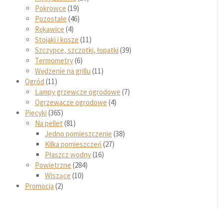
Pokrowce
19
Pozostałe
46
Rękawice
4
Stojaki i kosze
11
Szczypce, szczotki, łopatki
39
Termometry
6
Wędzenie na grillu
11
Ogród
11
Lampy grzewcze ogrodowe
7
Ogrzewacze ogrodowe
4
Piecyki
365
Na pellet
81
Jedno pomieszczenie
38
Kilka pomieszczeń
27
Płaszcz wodny
16
Powietrzne
284
Wiszące
10
Promocja
2