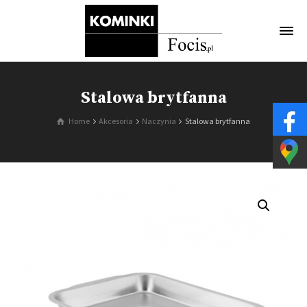
Stalowa brytfanna
Home
Akcesoria
Naczynia
Stalowa brytfanna