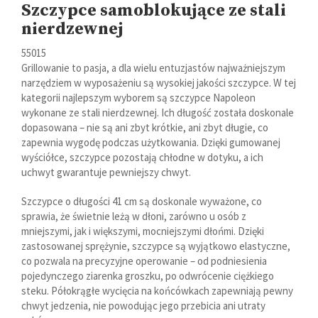
Szczypce samoblokujące ze stali
nierdzewnej
55015
Grillowanie to pasja, a dla wielu entuzjastów najważniejszym
narzędziem w wyposażeniu są wysokiej jakości szczypce. W tej
kategorii najlepszym wyborem są szczypce Napoleon
wykonane ze stali nierdzewnej. Ich długość została doskonale
dopasowana – nie są ani zbyt krótkie, ani zbyt długie, co
zapewnia wygodę podczas użytkowania. Dzięki gumowanej
wyściółce, szczypce pozostają chłodne w dotyku, a ich
uchwyt gwarantuje pewniejszy chwyt.
Szczypce o długości 41 cm są doskonale wyważone, co
sprawia, że świetnie leżą w dłoni, zarówno u osób z
mniejszymi, jak i większymi, mocniejszymi dłońmi. Dzięki
zastosowanej sprężynie, szczypce są wyjątkowo elastyczne,
co pozwala na precyzyjne operowanie – od podniesienia
pojedynczego ziarenka groszku, po odwrócenie ciężkiego
steku. Półokrągłe wycięcia na końcówkach zapewniają pewny
chwyt jedzenia, nie powodując jego przebicia ani utraty