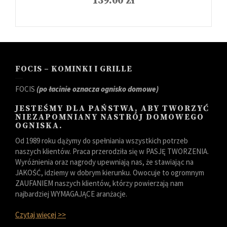
139.00
zł
FOCIS – KOMINKI I GRILLE
FOCIS
(po łacinie oznacza ognisko domowe)
JESTEŚMY DLA PAŃSTWA, ABY TWORZYĆ
NIEZAPOMNIANY NASTRÓJ DOMOWEGO
OGNISKA.
Od 1989 roku dążymy do spełniania wszystkich potrzeb
naszych klientów. Praca przerodziła się w PASJĘ TWORZENIA.
Wyróżnienia oraz nagrody upewniają nas, że stawiając na
JAKOŚĆ, idziemy w dobrym kierunku. Owocuje to ogromnym
ZAUFANIEM naszych klientów, którzy powierzają nam
najbardziej WYMAGAJĄCE aranżacje.
Czytaj więcej >>