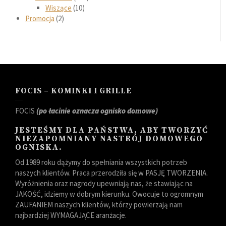
Wiszące
10
Promocja
2
FOCIS – KOMINKI I GRILLE
FOCIS
(po łacinie oznacza ognisko domowe)
JESTEŚMY DLA PAŃSTWA, ABY TWORZYĆ
NIEZAPOMNIANY NASTRÓJ DOMOWEGO
OGNISKA.
Od 1989 roku dążymy do spełniania wszystkich potrzeb
naszych klientów. Praca przerodziła się w PASJĘ TWORZENIA.
Wyróżnienia oraz nagrody upewniają nas, że stawiając na
JAKOŚĆ, idziemy w dobrym kierunku. Owocuje to ogromnym
ZAUFANIEM naszych klientów, którzy powierzają nam
najbardziej WYMAGAJĄCE aranżacje.