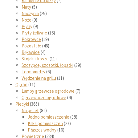
Kamienie do pizzy
7
Maty
5
Naczynia
29
Noże
9
Płyny
9
Płyty żeliwne
16
Pokrowce
19
Pozostałe
46
Rękawice
4
Stojaki i kosze
11
Szczypce, szczotki, łopatki
39
Termometry
6
Wędzenie na grillu
11
Ogród
11
Lampy grzewcze ogrodowe
7
Ogrzewacze ogrodowe
4
Piecyki
365
Na pellet
81
Jedno pomieszczenie
38
Kilka pomieszczeń
27
Płaszcz wodny
16
Powietrzne
284