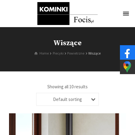
Wiszące
Home
Piecyki
Powietrzne
Wiszące
Showing all 10 results
Default sorting