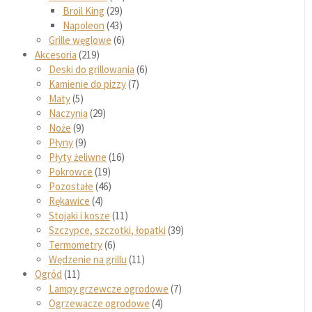
Broil King
29
Napoleon
43
Grille węglowe
6
Akcesoria
219
Deski do grillowania
6
Kamienie do pizzy
7
Maty
5
Naczynia
29
Noże
9
Płyny
9
Płyty żeliwne
16
Pokrowce
19
Pozostałe
46
Rękawice
4
Stojaki i kosze
11
Szczypce, szczotki, łopatki
39
Termometry
6
Wędzenie na grillu
11
Ogród
11
Lampy grzewcze ogrodowe
7
Ogrzewacze ogrodowe
4